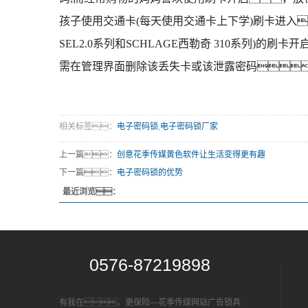
孩子使用交通卡(每天使用交通卡上下学)刷卡进入
SEL2.0系列和SCHLAGE西勒奇 310系列
需在管理界面删除该丢失卡或该泄露密码
相关标签：
电子密码锁
,
电子密码锁厂家
上一篇：
创意花季传媒黄色软件让生活变得更有趣
下一篇：
电子密码锁的优势
最近浏览：
0576-87219898
有我在，更保险—花季传媒网站广告锁具