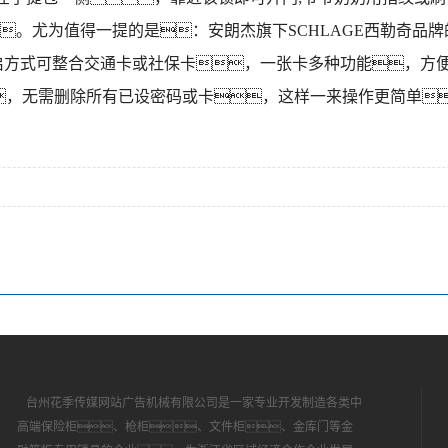
。尤为值得一提的是：安朗杰旗下SCHLAGE西勒奇品牌的
)的刷卡开启方式可整合交通卡或社保卡，一张卡多种功能
，无需删除所有已设密码或卡，这样一来操作更简单
台州花季传媒网站广告机械有限公司是一家专业开发制造各类中
高端保险柜、枪柜、文件柜、金库门等金