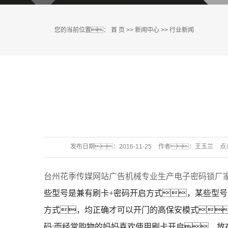
您的当前位置：
首 页
>>
新闻中心
>>
行业新闻
发布日期：
2016-11-25
作者：
王玉兰
点
台州花季传媒网站广告机械专业生产电子密码锁厂
些型号是兼有刷卡+密码开启方式，某些型
方式，均正确才可以开门的高保安模式
码;而经常购物的妈妈喜欢使用刷卡开启，放